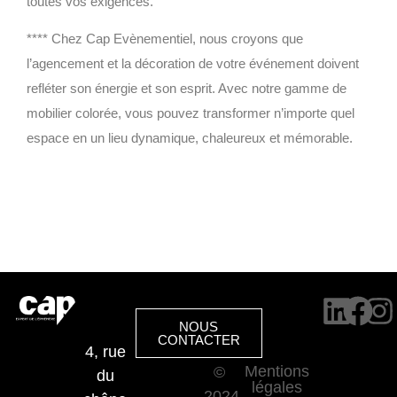
toutes vos exigences.
**** Chez Cap Evènementiel, nous croyons que
l’agencement et la décoration de votre événement doivent
refléter son énergie et son esprit. Avec notre gamme de
mobilier colorée, vous pouvez transformer n’importe quel
espace en un lieu dynamique, chaleureux et mémorable.
NOUS
CONTACTER
4, rue
Mentions
©
du
légales
2024